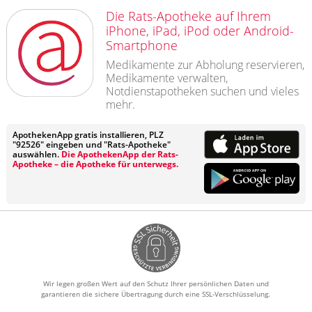
Die Rats-Apotheke auf Ihrem
iPhone, iPad, iPod oder Android-
Smartphone
Medikamente zur Abholung reservieren,
Medikamente verwalten,
Notdienstapotheken suchen und vieles
mehr.
ApothekenApp gratis installieren, PLZ
"92526" eingeben und "Rats-Apotheke"
auswählen.
Die ApothekenApp der Rats-
Apotheke – die Apotheke für unterwegs.
Wir legen großen Wert auf den Schutz Ihrer persönlichen Daten und
garantieren die sichere Übertragung durch eine SSL-Verschlüsselung.