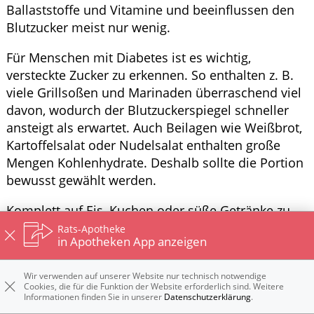
Ballaststoffe und Vitamine und beeinflussen den
Blutzucker meist nur wenig.
Für Menschen mit Diabetes ist es wichtig,
versteckte Zucker zu erkennen. So enthalten z. B.
viele Grillsoßen und Marinaden überraschend viel
davon, wodurch der Blutzuckerspiegel schneller
ansteigt als erwartet. Auch Beilagen wie Weißbrot,
Kartoffelsalat oder Nudelsalat enthalten große
Mengen Kohlenhydrate. Deshalb sollte die Portion
bewusst gewählt werden.
Komplett auf Eis, Kuchen oder süße Getränke zu
verzichten ist nicht zwingend notwendig.
Rats-Apotheke
in Apotheken App anzeigen
Entscheidend ist, die Menge im Blick zu behalten
und den Einfluss auf den Blutzucker zu
Wir verwenden auf unserer Website nur technisch notwendige
berücksichtigen. Frisches Obst kann eine gute
Cookies, die für die Funktion der Website erforderlich sind. Weitere
Alternative darstellen. Dennoch enthalten auch
Informationen finden Sie in unserer
Datenschutzerklärung
.